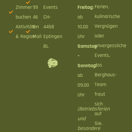
Ferien,
Zimmer
99
Events
Freitag:
kulinarische
buchen
46
CH-
ab
Vergnügen
Aktivitäten
E-
4458
10.00
oder
& Region
Mail
Eptingen
Uhr
unvergessliche
BL
Samstag
Events,
–
das
Sonntag:
Berghaus-
ab
Team
09.00
freut
Uhr
sich
(Betriebsferien
auf
und
Sie.
besondere