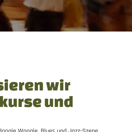
sieren wir
kurse und
 Boogie Woogie, Blues und Jazz-Szene