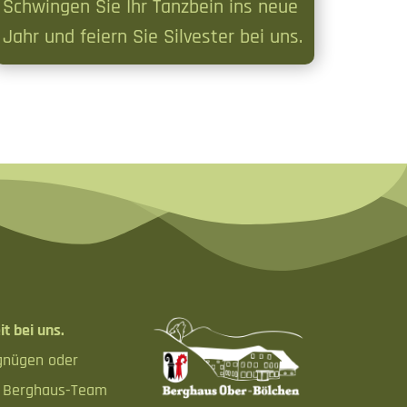
Schwingen Sie Ihr Tanzbein ins neue
Jahr und feiern Sie Silvester bei uns.
it bei uns.
rgnügen oder
s Berghaus-Team