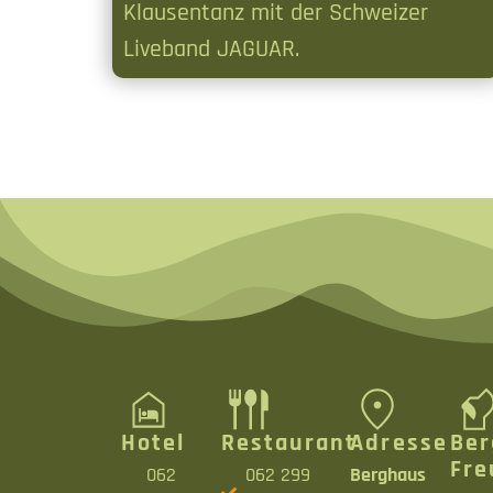
Klausentanz mit der Schweizer
Liveband JAGUAR.
Hotel
Restaurant
Adresse
Ber
Fre
062
062 299
Berghaus