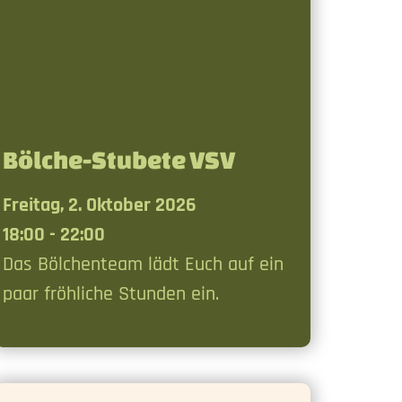
Bölche-Stubete VSV
Freitag, 2. Oktober 2026
18:00 - 22:00
Das Bölchenteam lädt Euch auf ein
paar fröhliche Stunden ein.