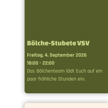
Bölche-Stubete VSV
Freitag, 4. September 2026
18:00 - 22:00
Das Bölchenteam lädt Euch auf ein
paar fröhliche Stunden ein.