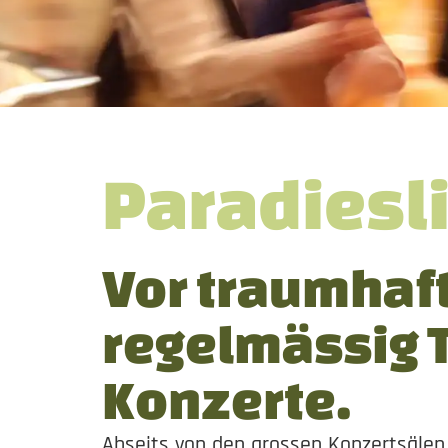
Paradiesli
Vor traumhaft
regelmässig 
Konzerte.
Abseits von den grossen Konzertsälen 