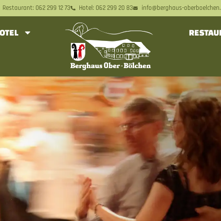
Restaurant: 062 299 12 73
Hotel: 062 299 20 83
info@berghaus-oberboelchen.
OTEL
RESTAU