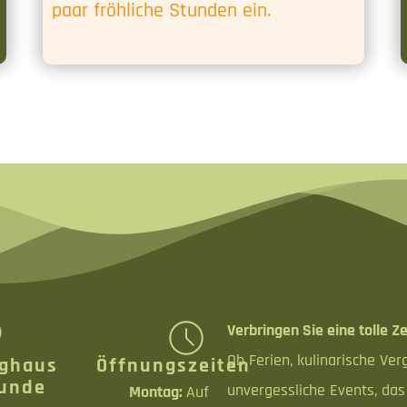
paar fröhliche Stunden ein.
Verbringen Sie eine tolle Ze
Ob Ferien, kulinarische Ve
ghaus
Öffnungszeiten
unde
unvergessliche Events, da
Montag:
Auf