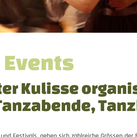
 Events
er Kulisse organi
Tanzabende, Tanz
und Festivals, geben sich zahlreiche Grössen der