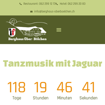
Restaurant: 062 299 12 73
Hotel: 062 299 20 83
info@berghaus-oberboelchen.ch
Tanzmusik mit Jaguar
118
19
46
41
Tage
Stunden
Minuten
Sekunden