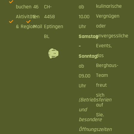
kulinarische
buchen
46
CH-
ab
Vergnügen
Aktivitäten
E-
4458
10.00
oder
& Region
Mail
Eptingen
Uhr
unvergessliche
BL
Samstag
Events,
–
das
Sonntag:
Berghaus-
ab
Team
09.00
freut
Uhr
sich
(Betriebsferien
auf
und
Sie.
besondere
Öffnungszeiten